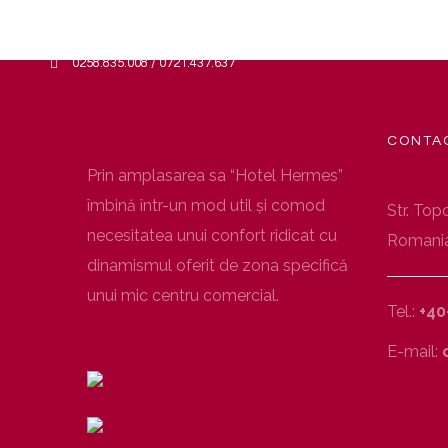
Skip to content
0258.835.008 / 0721.437.637
CONTA
Prin amplasarea sa “Hotel Hermes”
îmbină într-un mod util şi comod
Str. Topo
necesitatea unui confort ridicat cu
Romani
dinamismul oferit de zona specifică
unui mic centru comercial.
Tel.:
+40
E-mail:
c