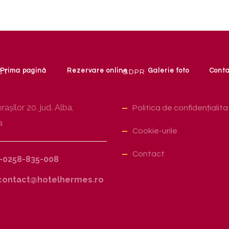
Prima pagină
Rezervare online
Galerie foto
Cont
CT
GDPR
raşilor 20, jud. Alba,
Politica de confidențialit
a
Cookie-urile
Contact
-0258-835-008
ontact@hotelhermes.ro