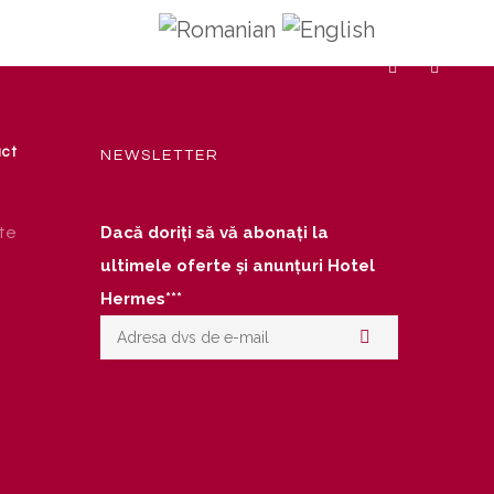
act
NEWSLETTER
Dacă doriți să vă abonați la
ate
ultimele oferte și anunțuri Hotel
Hermes***