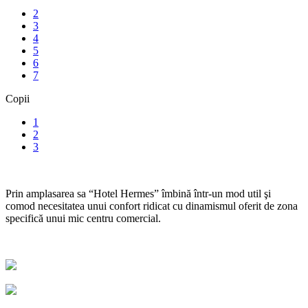
2
3
4
5
6
7
Copii
1
2
3
Prin amplasarea sa “Hotel Hermes” îmbină într-un mod util şi
comod necesitatea unui confort ridicat cu dinamismul oferit de zona
specifică unui mic centru comercial.