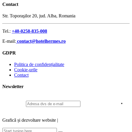
Contact
Str. Toporaşilor 20, jud. Alba, Romania
Tel.:
+40-0258-835-008
E-mail:
contact@hotelhermes.ro
GDPR
Politica de confidențialitate
Cookie-urile
Contact
Newsletter
Dacă doriți să vă abonați la ultimele oferte și anunțuri Hotel
Hermes***
Graficã și dezvoltare website |