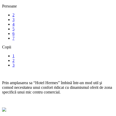
Persoane
2
3
4
5
6
7
Copii
1
2
3
Prin amplasarea sa “Hotel Hermes” îmbină într-un mod util şi
comod necesitatea unui confort ridicat cu dinamismul oferit de zona
specifică unui mic centru comercial.