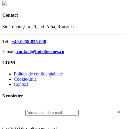
Contact
Str. Toporaşilor 20, jud. Alba, Romania
Tel.:
+40-0258-835-008
E-mail:
contact@hotelhermes.ro
GDPR
Politica de confidențialitate
Cookie-urile
Contact
Newsletter
Dacă doriți să vă abonați la ultimele oferte și anunțuri Hotel
Hermes***
Graficã și dezvoltare website |