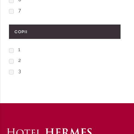
7
COPII
1
2
3