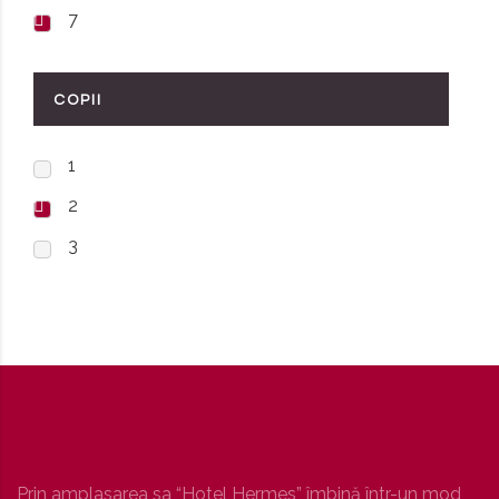
7
COPII
1
2
3
Prin amplasarea sa “Hotel Hermes” îmbină într-un mod