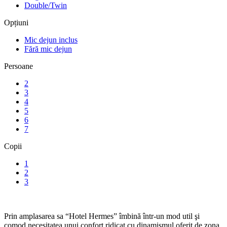
Double/Twin
Opțiuni
Mic dejun inclus
Fără mic dejun
Persoane
2
3
4
5
6
7
Copii
1
2
3
Prin amplasarea sa “Hotel Hermes” îmbină într-un mod util şi
comod necesitatea unui confort ridicat cu dinamismul oferit de zona